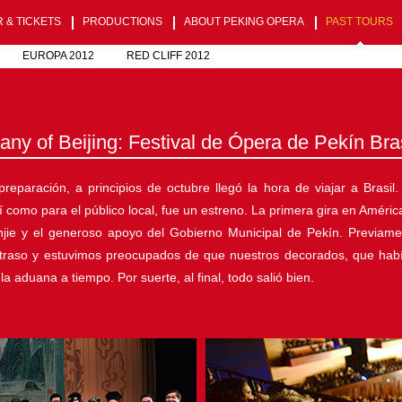
 & TICKETS
PRODUCTIONS
ABOUT PEKING OPERA
PAST TOURS
EUROPA 2012
RED CLIFF 2012
ny of Beijing: Festival de Ópera de Pekín Bra
paración, a principios de octubre llegó la hora de viajar a Brasil
 como para el público local, fue un estreno. La primera gira en América
i Enjie y el generoso apoyo del Gobierno Municipal de Pekín. Previa
retraso y estuvimos preocupados de que nuestros decorados, que habí
la aduana a tiempo. Por suerte, al final, todo salió bien.