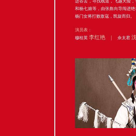
进谷去，寻找栈道，飞越天险，
和杨七娘等，由张彪向导闯进绝
杨门女将打败敌寇，凯旋而归。
演员表：
李红艳 |
穆桂英
佘太君