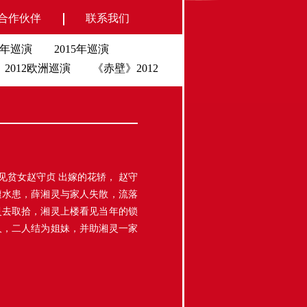
合作伙伴
联系我们
16年巡演
2015年巡演
2012欧洲巡演
《赤壁》2012
贫女赵守贞 出嫁的花轿， 赵守
遭水患，薛湘灵与家人失散，流落
灵去取拾，湘灵上楼看见当年的锁
人，二人结为姐妹，并助湘灵一家