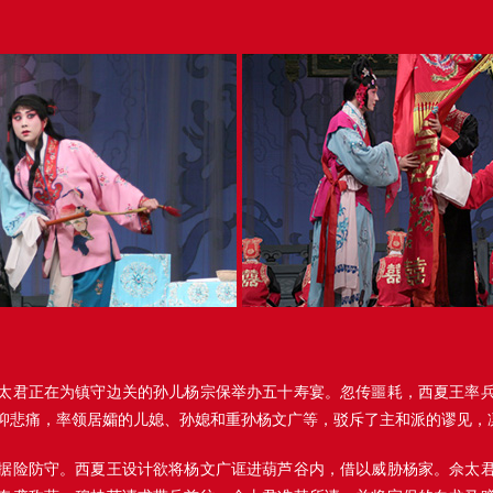
太君正在为镇守边关的孙儿杨宗保举办五十寿宴。忽传噩耗，西夏王率
抑悲痛，率领居孀的儿媳、孙媳和重孙杨文广等，驳斥了主和派的谬见，
据险防守。西夏王设计欲将杨文广诓进葫芦谷内，借以威胁杨家。佘太