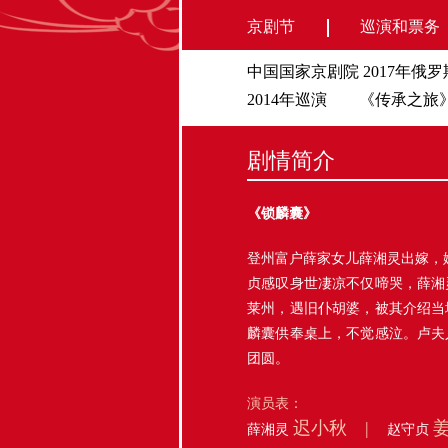
京剧节
巡演和票务
中国国家京剧院 2017年俄
2014年巡演
《传承之旅》
剧情简介
《锁麟囊》
登州富户薛家女儿薛湘灵出嫁，
贞感叹身世凄凉不仅啼哭，薛湘
莱州，遇旧仆胡婆，被其介绍当
麟囊供奉桌上，不觉感泣。卢夫
团圆。
演员表：
迟小秋 |
薛湘灵
赵守贞