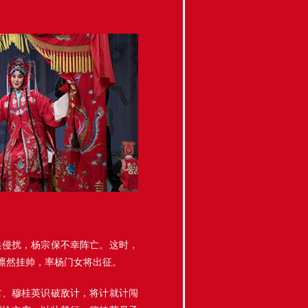
兵侵扰，杨宗保不幸阵亡。这时，
凛然挂帅，率杨门女将出征。
君、穆桂英识破敌计，将计就计闯