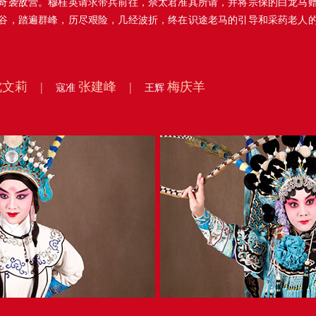
奇袭敌营。穆桂英请求带兵前往，佘太君准其所请，并将宗保的白龙马
谷，踏遍群峰，历尽艰险，几经波折，终在识途老马的引导和采药老人
沈文莉 |
张建峰 |
梅庆羊
寇准
王辉