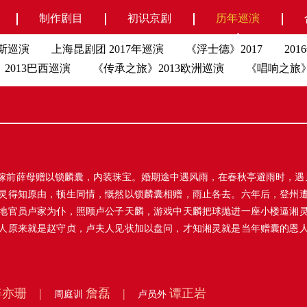
制作剧目
初识京剧
历年巡演
罗斯巡演
上海昆剧团 2017年巡演
《浮士德》2017
20
2013巴西巡演
《传承之旅》2013欧洲巡演
《唱响之旅》
嫁前薛母赠以锁麟囊，内装珠宝。婚期途中遇风雨，在春秋亭避雨时，遇见
灵得知原由，顿生同情，慨然以锁麟囊相赠，雨止各去。六年后，登州
地官员卢家为仆，照顾卢公子天麟，游戏中天麟把球抛进一座小楼逼湘
人原来就是赵守贞，卢夫人见状加以盘问，才知湘灵就是当年赠囊的恩
姜亦珊 |
詹磊 |
谭正岩
周庭训
卢员外