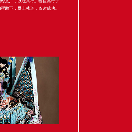
赠给文广，以壮其行。穆桂英母子
的帮助下，攀上栈道，奇袭成功。