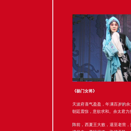
《杨门女将》
天波府喜气盈盈，年满百岁的佘
朝廷震惊，意欲求和。佘太君力
阵前，西夏王大败，退至老营，